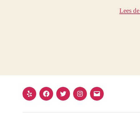
Lees de
Yelp
Facebook
Twitter
Instagram
E-
mail